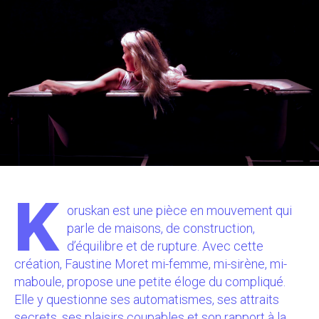
K
oruskan est une pièce en mouvement qui
parle de maisons, de construction,
d’équilibre et de rupture. Avec cette
création, Faustine Moret mi-femme, mi-sirène, mi-
maboule, propose une petite éloge du compliqué.
Elle y questionne ses automatismes, ses attraits
secrets, ses plaisirs coupables et son rapport à la