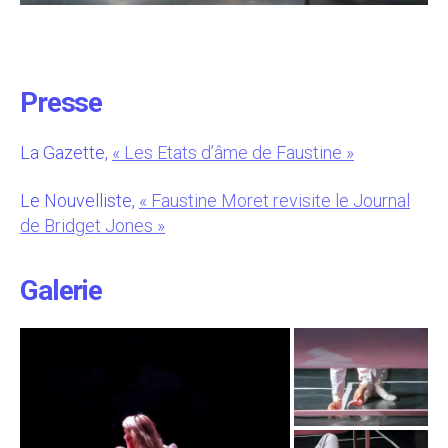
Presse
La Gazette,
« Les Etats d’âme de Faustine »
Le Nouvelliste,
« Faustine Moret revisite le Journal
de Bridget Jones »
Galerie