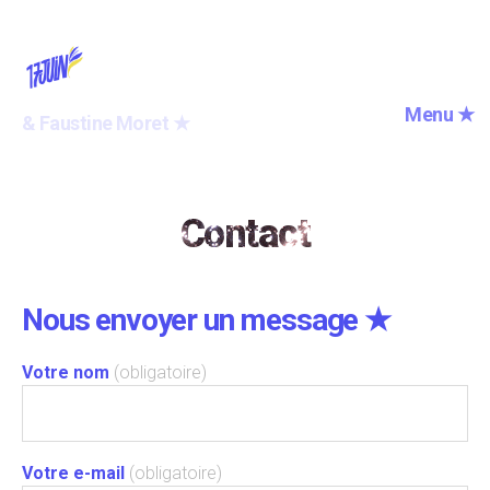
Compagnie
Menu ★
&
F
a
u
s
t
i
n
e
M
o
r
e
t
★
du
17
juin
Contact
Nous envoyer un message ★
Votre nom
(obligatoire)
Votre e-mail
(obligatoire)