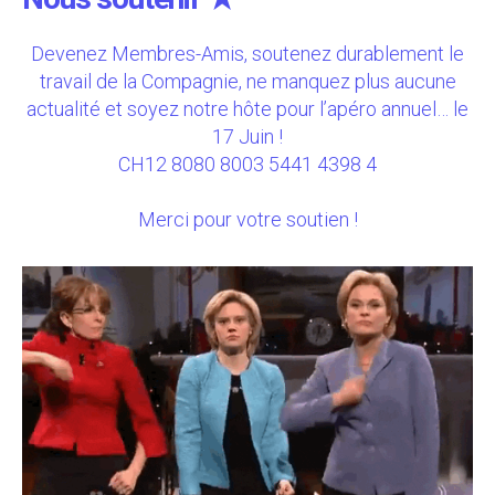
Devenez Membres-Amis, soutenez durablement le
travail de la Compagnie, ne manquez plus aucune
actualité et soyez notre hôte pour l’apéro annuel… le
17 Juin !
CH12 8080 8003 5441 4398 4
Merci pour votre soutien !