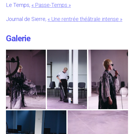
Le Temps,
« Passe-Temps »
Journal de Sierre,
« Une rentrée théâtrale intense »
Galerie