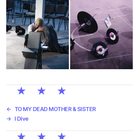
←
TO MY DEAD MOTHER & SISTER
→
I Dive