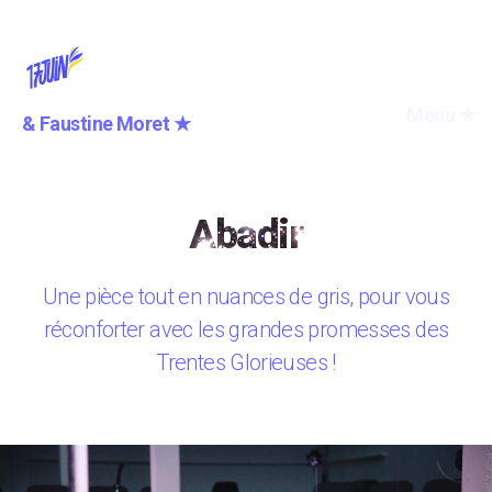
Compagnie
Menu ★
&
F
a
u
s
t
i
n
e
M
o
r
e
t
★
du
17
juin
Abadir
Une pièce tout en nuances de gris, pour vous
réconforter avec les grandes promesses des
Trentes Glorieuses !